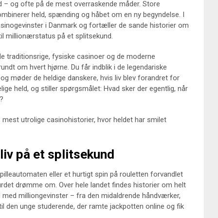
ed – og ofte på de mest overraskende måder. Store
kombinerer held, spænding og håbet om en ny begyndelse. I
 casinogevinster i Danmark og fortæller de sande historier om
til millionærstatus på et splitsekund.
de traditionsrige, fysiske casinoer og de moderne
undt om hvert hjørne. Du får indblik i de legendariske
, og møder de heldige danskere, hvis liv blev forandret for
lige held, og stiller spørgsmålet: Hvad sker der egentlig, når
r?
 mest utrolige casinohistorier, hvor heldet har smilet
iv på et splitsekund
pilleautomaten eller et hurtigt spin på rouletten forvandlet
 turdet drømme om. Over hele landet findes historier om helt
d med milliongevinster – fra den midaldrende håndværker,
til den unge studerende, der ramte jackpotten online og fik