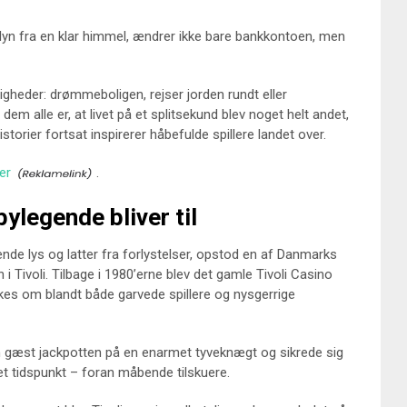
 lyn fra en klar himmel, ændrer ikke bare bankkontoen, men
gheder: drømmeboligen, rejser jorden rundt eller
dem alle er, at livet på et splitsekund blev noget helt andet,
istorier fortsat inspirerer håbefulde spillere landet over.
er
.
bylegende bliver til
ende lys og latter fra forlystelser, opstod en af Danmarks
 Tivoli. Tilbage i 1980’erne blev det gamle Tivoli Casino
skes om blandt både garvede spillere og nysgerrige
m gæst jackpotten på en enarmet tyveknægt og sikrede sig
et tidspunkt – foran måbende tilskuere.