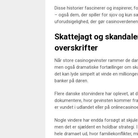
Disse historier fascinerer og inspirerer
– også dem, der spiller for sjov og kun s
uforudsigelighed, der gør casinoverdene
Skattejagt og skandale
overskrifter
Når store casinogevinster rammer de dansk
men også dramatiske fortællinger om ska
det kan lyde simpelt at vinde en milliong
banker på døren.
Flere danske storvindere har oplevet, at 
dokumentere, hvor gevinsten kommer fra,
er vundet i udlandet eller på onlinecasino
Nogle vindere har endda forsøgt at skjul
men det er sjældent en holdbar strategi. 
hele dramaet ud, hvor familiekonflikter, m