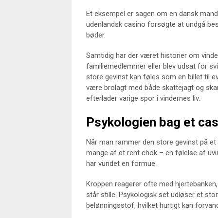
Et eksempel er sagen om en dansk mand, d
udenlandsk casino forsøgte at undgå beskat
bøder.
Samtidig har der været historier om vinder
familiemedlemmer eller blev udsat for svi
store gevinst kan føles som en billet til e
være brolagt med både skattejagt og skan
efterlader varige spor i vindernes liv.
Psykologien bag et casi
Når man rammer den store gevinst på et c
mange af et rent chok – en følelse af uvi
har vundet en formue.
Kroppen reagerer ofte med hjertebanken, 
står stille. Psykologisk set udløser et st
belønningsstof, hvilket hurtigt kan forvand