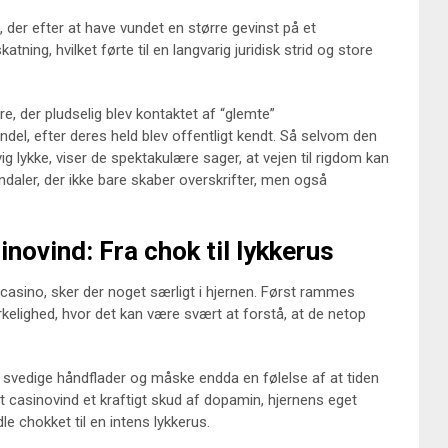
er efter at have vundet en større gevinst på et
ning, hvilket førte til en langvarig juridisk strid og store
e, der pludselig blev kontaktet af “glemte”
ndel, efter deres held blev offentligt kendt. Så selvom den
vig lykke, viser de spektakulære sager, at vejen til rigdom kan
daler, der ikke bare skaber overskrifter, men også
novind: Fra chok til lykkerus
asino, sker der noget særligt i hjernen. Først rammes
rkelighed, hvor det kan være svært at forstå, at de netop
svedige håndflader og måske endda en følelse af at tiden
ort casinovind et kraftigt skud af dopamin, hjernens eget
le chokket til en intens lykkerus.