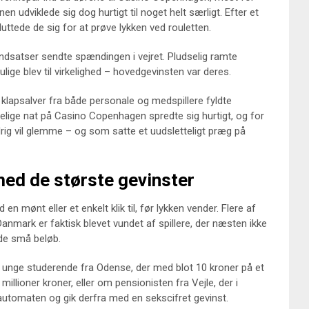
n udviklede sig dog hurtigt til noget helt særligt. Efter et
uttede de sig for at prøve lykken ved rouletten.
indsatser sendte spændingen i vejret. Pludselig ramte
lige blev til virkelighed – hovedgevinsten var deres.
og klapsalver fra både personale og medspillere fyldte
ige nat på Casino Copenhagen spredte sig hurtigt, og for
ldrig vil glemme – og som satte et uudsletteligt præg på
ed de største gevinster
 mønt eller et enkelt klik til, før lykken vender. Flere af
nmark er faktisk blevet vundet af spillere, der næsten ikke
ede små beløb.
 unge studerende fra Odense, der med blot 10 kroner på et
millioner kroner, eller om pensionisten fra Vejle, der i
i automaten og gik derfra med en sekscifret gevinst.