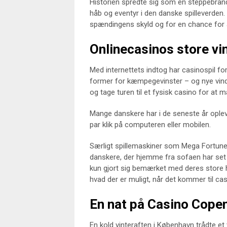
Historien spredte sig som en steppebrand
håb og eventyr i den danske spilleverden.
spændingens skyld og for en chance for at
Onlinecasinos store vin
Med internettets indtog har casinospil for 
former for kæmpegevinster – og nye vinde
og tage turen til et fysisk casino for at
Mange danskere har i de seneste år oplevet
par klik på computeren eller mobilen.
Særligt spillemaskiner som Mega Fortune 
danskere, der hjemme fra sofaen har set t
kun gjort sig bemærket med deres store h
hvad der er muligt, når det kommer til ca
En nat på Casino Cope
En kold vinteraften i København trådte e