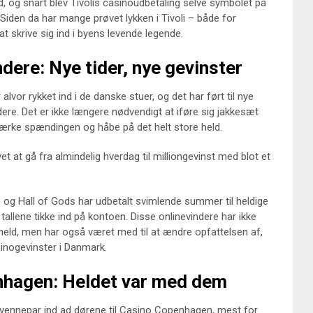
, og snart blev Tivolis casinoudbetaling selve symbolet på
 Siden da har mange prøvet lykken i Tivoli – både for
 skrive sig ind i byens levende legende.
dere: Nye tider, nye gevinster
alvor rykket ind i de danske stuer, og det har ført til nye
re. Det er ikke længere nødvendigt at iføre sig jakkesæt
 mærke spændingen og håbe på det helt store held.
 at gå fra almindelig hverdag til milliongevinst med blot et
og Hall of Gods har udbetalt svimlende summer til heldige
allene tikke ind på kontoen. Disse onlinevindere har ikke
eld, men har også været med til at ændre opfattelsen af,
sinogevinster i Danmark.
nhagen: Heldet var med dem
t vennepar ind ad dørene til Casino Copenhagen, mest for