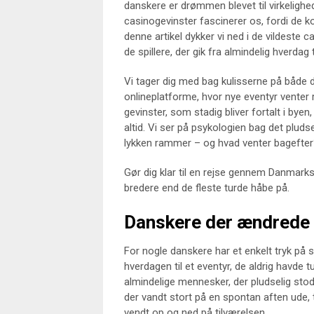
danskere er drømmen blevet til virkeligh
casinogevinster fascinerer os, fordi de 
denne artikel dykker vi ned i de vildeste
de spillere, der gik fra almindelig hverdag 
Vi tager dig med bag kulisserne på både 
onlineplatforme, hvor nye eventyr venter r
gevinster, som stadig bliver fortalt i byen
altid. Vi ser på psykologien bag det pludse
lykken rammer – og hvad venter bagefte
Gør dig klar til en rejse gennem Danmarks
bredere end de fleste turde håbe på.
Danskere der ændrede l
For nogle danskere har et enkelt tryk på s
hverdagen til et eventyr, de aldrig havde
almindelige mennesker, der pludselig sto
der vandt stort på en spontan aften ude, 
vendt op og ned på tilværelsen.