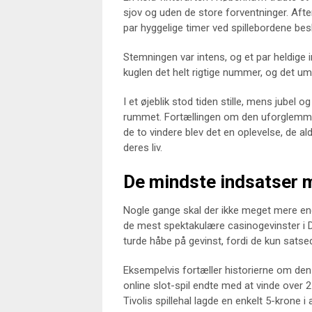
sjov og uden de store forventninger. Aftene
par hyggelige timer ved spillebordene besl
Stemningen var intens, og et par heldige 
kuglen det helt rigtige nummer, og det umu
I et øjeblik stod tiden stille, mens jubel 
rummet. Fortællingen om den uforglemmel
de to vindere blev det en oplevelse, de a
deres liv.
De mindste indsatser m
Nogle gange skal der ikke meget mere end en
de mest spektakulære casinogevinster i Da
turde håbe på gevinst, fordi de kun sats
Eksempelvis fortæller historierne om den
online slot-spil endte med at vinde over 2 
Tivolis spillehal lagde en enkelt 5-krone 