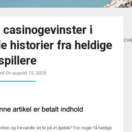
 casinogevinster i
CV
 historier fra heldige
spillere
ed On august 15, 2025
n og forvandle sit liv på et øjeblik? For nogle få heldige