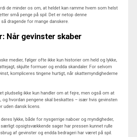
, fordi de minder os om, at heldet kan ramme hvem som helst
ætter små penge på spil. Det er netop denne
n så dragende for mange danskere.
r: Når gevinster skaber
e medier, følger ofte ikke kun historier om held og lykke,
ttejagt, skjulte formuer og endda skandaler. For selvom
evinst, kompliceres tingene hurtigt, når skattemyndighederne
det pludselig ikke kun handler om at fejre, men også om at
 og hvordan pengene skal beskattes – især hvis gevinsten
er uden dansk licens.
e deres lykke, både for nysgerrige naboer og myndigheder,
I særligt opsigtsvækkende sager har pressen kunnet rulle
isbrug af gevinster og endda bedrageri har været på spil.