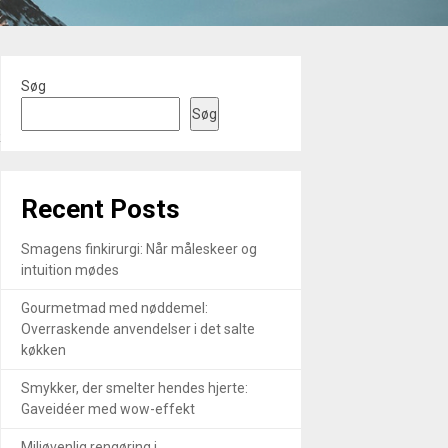
Søg
Søg
R
Recent Posts
Smagens finkirurgi: Når måleskeer og
intuition mødes
Gourmetmad med nøddemel:
Overraskende anvendelser i det salte
køkken
Smykker, der smelter hendes hjerte:
Gaveidéer med wow-effekt
Miljøvenlig rengøring i