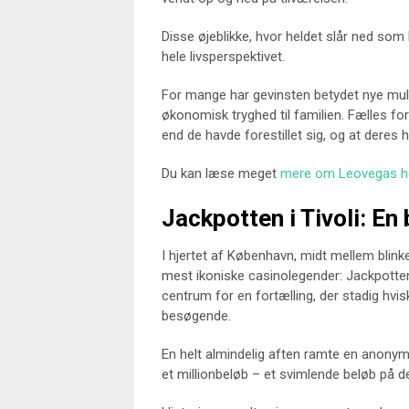
Disse øjeblikke, hvor heldet slår ned som
hele livsperspektivet.
For mange har gevinsten betydet nye muli
økonomisk tryghed til familien. Fælles for 
end de havde forestillet sig, og at deres h
Du kan læse meget
mere om Leovegas h
Jackpotten i Tivoli: En 
I hjertet af København, midt mellem blink
mest ikoniske casinolegender: Jackpotten i
centrum for en fortælling, der stadig hvi
besøgende.
En helt almindelig aften ramte en anony
et millionbeløb – et svimlende beløb på d