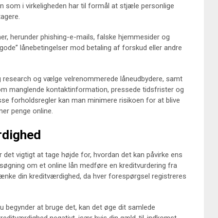
 som i virkeligheden har til formål at stjæle personlige
tagere.
r, herunder phishing-e-mails, falske hjemmesider og
“gode” lånebetingelser mod betaling af forskud eller andre
ig research og vælge velrenommerede låneudbydere, samt
 manglende kontaktinformation, pressede tidsfrister og
se forholdsregler kan man minimere risikoen for at blive
ner penge online.
rdighed
 det vigtigt at tage højde for, hvordan det kan påvirke ens
nsøgning om et online lån medføre en kreditvurdering fra
 sænke din kreditværdighed, da hver forespørgsel registreres
du begynder at bruge det, kan det øge dit samlede