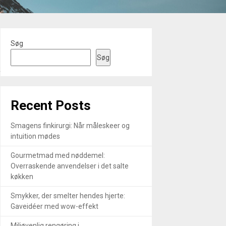
Søg
Søg
R
Recent Posts
Smagens finkirurgi: Når måleskeer og
intuition mødes
Gourmetmad med nøddemel:
Overraskende anvendelser i det salte
køkken
Smykker, der smelter hendes hjerte:
Gaveidéer med wow-effekt
Miljøvenlig rengøring i