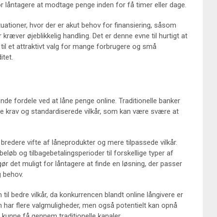
 låntagere at modtage penge inden for få timer eller dage.
uationer, hvor der er akut behov for finansiering, såsom
 kræver øjeblikkelig handling. Det er denne evne til hurtigt at
ån til et attraktivt valg for mange forbrugere og små
itet.
lende fordele ved at låne penge online. Traditionelle banker
enge krav og standardiserede vilkår, som kan være svære at
n bredere vifte af låneprodukter og mere tilpassede vilkår.
beløb og tilbagebetalingsperioder til forskellige typer af
gør det muligt for låntagere at finde en løsning, der passer
g behov.
il bedre vilkår, da konkurrencen blandt online långivere er
un har flere valgmuligheder, men også potentielt kan opnå
e kunne få gennem traditionelle kanaler.