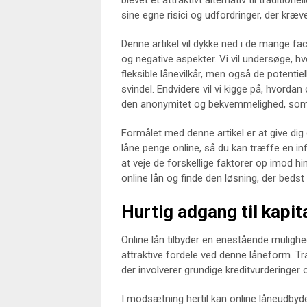
blevet et attraktivt alternativ til tradi
sine egne risici og udfordringer, der kræv
Denne artikel vil dykke ned i de mange fa
og negative aspekter. Vi vil undersøge, hvo
fleksible lånevilkår, men også de potenti
svindel. Endvidere vil vi kigge på, hvorda
den anonymitet og bekvemmelighed, som 
Formålet med denne artikel er at give di
låne penge online, så du kan træffe en in
at veje de forskellige faktorer op imod h
online lån og finde den løsning, der beds
Hurtig adgang til kapit
Online lån tilbyder en enestående mulighed 
attraktive fordele ved denne låneform. T
der involverer grundige kreditvurderinger
I modsætning hertil kan online låneudbyde