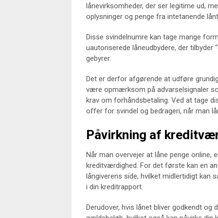
lånevirksomheder, der ser legitime ud, men
oplysninger og penge fra intetanende lån
Disse svindelnumre kan tage mange forme
uautoriserede låneudbydere, der tilbyder 
gebyrer.
Det er derfor afgørende at udføre grund
være opmærksom på advarselsignaler som
krav om forhåndsbetaling. Ved at tage dis
offer for svindel og bedrageri, når man lå
Påvirkning af kreditvæ
Når man overvejer at låne penge online, er
kreditværdighed. For det første kan en a
långiverens side, hvilket midlertidigt kan
i din kreditrapport.
Derudover, hvis lånet bliver godkendt og 