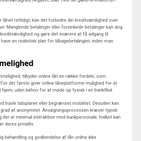
kreditværdighed negativt, især hvis din gæld-til-indkomst-
r lånet rettidigt, kan det forbedre din kreditværdighed over
ager. Manglende betalinger eller forsinkede betalinger kan dog
n kreditværdighed og gøre det sværere at få adgang til
 have en realistisk plan for tilbagebetalingen, inden man
melighed
elighed, tilbyder online lån en række fordele, som
 For det første giver online låneplatforme mulighed for at
hjem, uden behov for at møde op fysisk i en bankfilial.
d travle tidsplaner eller begrænset mobilitet. Desuden kan
j grad af anonymitet. Ansøgningsprocessen kræver typisk
 der er minimal interaktion med bankpersonale, hvilket kan
 deres privatliv.
g behandling og godkendelse af lån online ikke