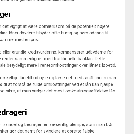
ger
er det vigtigt at være opmærksom på de potentielt højere
ine låneudbydere tilbyder ofte hurtig og nem adgang til
 komme med en pris.
d eller grundig kreditvurdering, kompenserer udbyderne for
 renter sammenlignet med traditionelle banklån. Dette
ale betydeligt mere i renteomkostninger over lånets løbetid.
forskellige lånetilbud nøje og læse det med småt, inden man
g tid til at forstå de fulde omkostninger ved et lån kan hjælpe
og sikre, at man vælger det mest omkostningseffektive lån
edrageri
for svindel og bedrageri en væsentlig ulempe, som man bør
et gør det nemt for svindlere at oprette falske