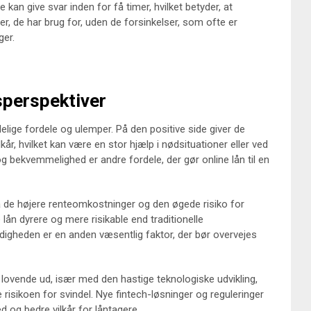
an give svar inden for få timer, hvilket betyder, at
er, de har brug for, uden de forsinkelser, som ofte er
ger.
sperspektiver
elige fordele og ulemper. På den positive side giver de
ilkår, hvilket kan være en stor hjælp i nødsituationer eller ved
og bekvemmelighed er andre fordele, der gør online lån til en
e højere renteomkostninger og den øgede risiko for
lån dyrere og mere risikable end traditionelle
digheden er en anden væsentlig faktor, der bør overvejes
 lovende ud, især med den hastige teknologiske udvikling,
risikoen for svindel. Nye fintech-løsninger og reguleringer
 og bedre vilkår for låntagere.