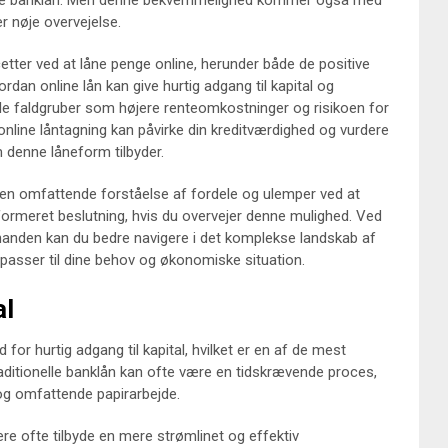
tionelle banklån. Men denne bekvemmelighed kommer også med
er nøje overvejelse.
cetter ved at låne penge online, herunder både de positive
rdan online lån kan give hurtig adgang til kapital og
elle faldgruber som højere renteomkostninger og risikoen for
n online låntagning kan påvirke din kreditværdighed og vurdere
denne låneform tilbyder.
g en omfattende forståelse af fordele og ulemper ved at
formeret beslutning, hvis du overvejer denne mulighed. Ved
inanden kan du bedre navigere i det komplekse landskab af
t passer til dine behov og økonomiske situation.
al
for hurtig adgang til kapital, hvilket er en af de mest
raditionelle banklån kan ofte være en tidskrævende proces,
 og omfattende papirarbejde.
re ofte tilbyde en mere strømlinet og effektiv