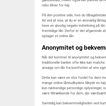
gældsbeløb, hvilket også kan påvirke din 
ratio bliver for høj.
På den positive side, hvis du tilbagebetale
tid ved at vise, at du er en ansvarlig lånt
have en alvorlig negativ indvirkning på di
fremtidige lån. Derfor er det afgørende at
optager et online lån.
Anonymitet og bekvem
Når det kommer til anonymitet og bekvemm
traditionelle banker ofte ikke kan matche.
ansøge om lån fra komforten af ens eget 
Dette kan være en stor fordel for dem me
mange online låneudbydere tilbyde en hø
kun nødvendige personlige oplysninger, og
være tiltrækkende for dem, der værdsætter
Samtidig kan bekvemmeligheden ved hurti