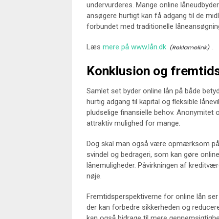
undervurderes. Mange online låneudbydere k
ansøgere hurtigt kan få adgang til de midl
forbundet med traditionelle låneansøgnin
Læs
mere på www.lån.dk
.
Konklusion og fremtid
Samlet set byder online lån på både betyd
hurtig adgang til kapital og fleksible lånev
pludselige finansielle behov. Anonymitet 
attraktiv mulighed for mange.
Dog skal man også være opmærksom på d
svindel og bedrageri, som kan gøre online 
lånemuligheder. Påvirkningen af kreditvær
nøje.
Fremtidsperspektiverne for online lån ser
der kan forbedre sikkerheden og reducere 
kan også bidrage til mere gennemsigtighed