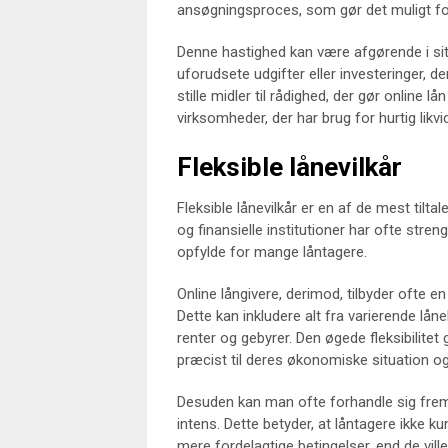
ansøgningsproces, som gør det muligt for
Denne hastighed kan være afgørende i sit
uforudsete udgifter eller investeringer, der
stille midler til rådighed, der gør online l
virksomheder, der har brug for hurtig likvid
Fleksible lånevilkår
Fleksible lånevilkår er en af de mest tilta
og finansielle institutioner har ofte str
opfylde for mange låntagere.
Online långivere, derimod, tilbyder ofte e
Dette kan inkludere alt fra varierende låne
renter og gebyrer. Den øgede fleksibilitet 
præcist til deres økonomiske situation o
Desuden kan man ofte forhandle sig frem t
intens. Dette betyder, at låntagere ikke k
mere fordelagtige betingelser, end de vill