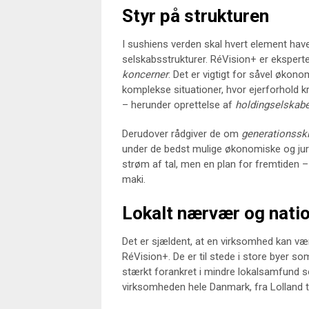
Styr på strukturen
I sushiens verden skal hvert element hav
selskabsstrukturer. RéVision+ er eksperte
koncerner
. Det er vigtigt for såvel økon
komplekse situationer, hvor ejerforhold 
– herunder oprettelse af
holdingselskabe
Derudover rådgiver de om
generationsski
under de bedst mulige økonomiske og juri
strøm af tal, men en plan for fremtiden
maki.
Lokalt nærvær og natio
Det er sjældent, at en virksomhed kan v
RéVision+. De er til stede i store byer 
stærkt forankret i mindre lokalsamfund s
virksomheden hele Danmark, fra Lolland til