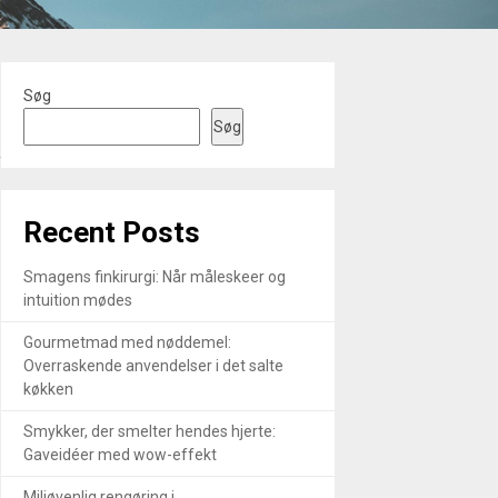
Søg
Søg
R
Recent Posts
Smagens finkirurgi: Når måleskeer og
intuition mødes
Gourmetmad med nøddemel:
Overraskende anvendelser i det salte
køkken
Smykker, der smelter hendes hjerte:
Gaveidéer med wow-effekt
Miljøvenlig rengøring i