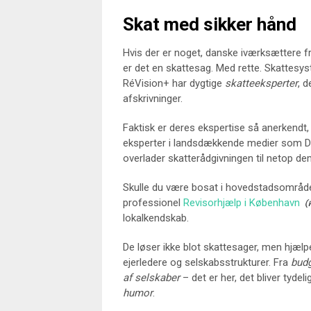
Skat med sikker hånd
Hvis der er noget, danske iværksættere f
er det en skattesag. Med rette. Skattesyst
RéVision+ har dygtige
skatteeksperter
, 
afskrivninger.
Faktisk er deres ekspertise så anerkend
eksperter i landsdækkende medier som DR
overlader skatterådgivningen til netop de
Skulle du være bosat i hovedstadsområdet
professionel
Revisorhjælp i København
lokalkendskab.
De løser ikke blot skattesager, men hjælp
ejerledere og selskabsstrukturer. Fra
bud
af selskaber
– det er her, det bliver tyde
humor
.