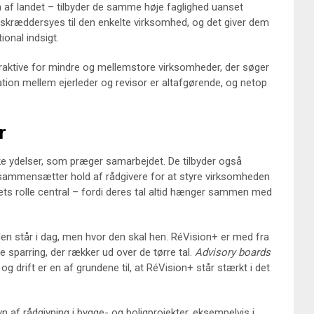
n af landet – tilbyder de samme høje faglighed uanset
skræddersyes til den enkelte virksomhed, og det giver dem
ional indsigt.
raktive for mindre og mellemstore virksomheder, der søger
elation mellem ejerleder og revisor er altafgørende, og netop
r
ke ydelser, som præger samarbejdet. De tilbyder også
sammensætter hold af rådgivere for at styre virksomheden
maets rolle central – fordi deres tal altid hænger sammen med
en står i dag, men hvor den skal hen. RéVision+ er med fra
nde sparring, der rækker ud over de tørre tal.
Advisory boards
og drift er en af grundene til, at RéVision+ står stærkt i det
n af rådgivning i bygge- og boligprojekter, eksempelvis i