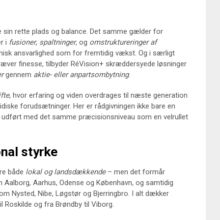
e sin rette plads og balance. Det samme gælder for
r i
fusioner
,
spaltninger
, og
omstruktureringer af
omisk ansvarlighed som for fremtidig vækst. Og i særligt
kræver finesse, tilbyder RéVision+ skræddersyede løsninger
r
gennem
aktie- eller anpartsombytning
.
fte
, hvor erfaring og viden overdrages til næste generation
diske forudsætninger. Her er rådgivningen ikke bare en
 – udført med det samme præcisionsniveau som en velrullet
nal styrke
ære både
lokal og landsdækkende
– men det formår
som Aalborg, Aarhus, Odense og København, og samtidig
om Nysted, Nibe, Løgstør og Bjerringbro. I alt dækker
 Roskilde og fra Brøndby til Viborg.