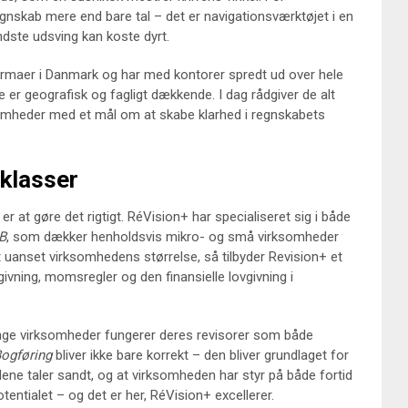
nskab mere end bare tal – det er navigationsværktøjet i en
dste udsving kan koste dyrt.
firmaer i Danmark og har med kontorer spredt ud over hele
 er geografisk og fagligt dækkende. I dag rådgiver de alt
ksomheder med et mål om at skabe klarhed i regnskabets
klasser
er at gøre det rigtigt. RéVision+ har specialiseret sig i både
B
, som dækker henholdsvis mikro- og små virksomheder
at uanset virksomhedens størrelse, så tilbyder Revision+ et
vgivning, momsregler og den finansielle lovgivning i
ange virksomheder fungerer deres revisorer som både
ogføring
bliver ikke bare korrekt – den bliver grundlaget for
lene taler sandt, og at virksomheden har styr på både fortid
tentialet – og det er her, RéVision+ excellerer.