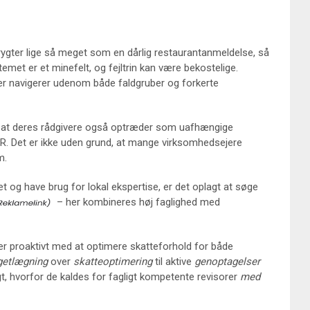
rygter lige så meget som en dårlig restaurantanmeldelse, så
emet er et minefelt, og fejltrin kan være bekostelige.
der navigerer udenom både faldgruber og forkerte
t, at deres rådgivere også optræder som uafhængige
. Det er ikke uden grund, at mange virksomhedsejere
m.
 og have brug for lokal ekspertise, er det oplagt at søge
– her kombineres høj faglighed med
er proaktivt med at optimere skatteforhold for både
getlægning
over
skatteoptimering
til aktive
genoptagelser
ligt, hvorfor de kaldes for fagligt kompetente revisorer
med