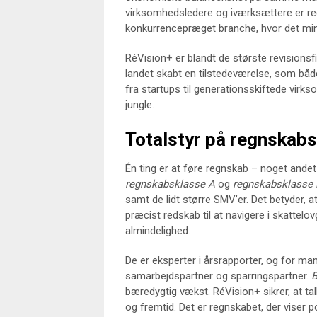
virksomhedsledere og iværksættere er reg
konkurrencepræget branche, hvor det min
RéVision+ er blandt de største revisions
landet skabt en tilstedeværelse, som både
fra startups til generationsskiftede vir
jungle.
Totalstyr på regnskabs
Én ting er at føre regnskab – noget andet 
regnskabsklasse A
og
regnskabsklasse 
samt de lidt større SMV’er. Det betyder, 
præcist redskab til at navigere i skattelo
almindelighed.
De er eksperter i årsrapporter, og for m
samarbejdspartner og sparringspartner.
B
bæredygtig vækst. RéVision+ sikrer, at tal
og fremtid. Det er regnskabet, der viser po