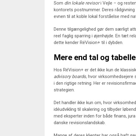
Som
din lokale revisor
i Vejle – og reste
kontorets postnummer. Deres rådgivning 
evnen til at koble lokal forståelse med nat
Denne tilgængelighed gør dem særligt att
reel faglig sparring i øjenhøjde. En tæt r
dette kender RéVision+ til i dybden.
Mere end tal og tabelle
Hos RéVision+ er det ikke kun de klassis
advisory boards
, hvor virksomhedsejere 
i den rigtige retning. Her er revisionsfir
strategien.
Det handler ikke kun om, hvor virksomhed
idéudvikling til skalering og tilbyder løbe
med eksperter inden for både finans, jura 
danske revisionslandskab.
Mange af deres klienter har også haft gav