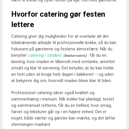
være til stede og nyde festen på lige fod med gæsterne.
Hvorfor catering gør festen
lettere
Catering giver dig muligheden for at overlade alt det
tidskrævende arbejde til professionelle kokke, så du kan
fokusere på gæsterne og festens atmosfære. Når du
benytter
catering i randers
får du en
løsning, hvor maden er tilberedt med omtanke, anrettet
smukt og klar til servering. Det betyder, at du kan holde
en fest uden at bruge hele dagen i køkkenet – og uden
at bekymre dig om, hvorvidt maden bliver klar til tiden.
Professionel catering sikrer også kvalitet og
sammenhæng i menuen. Når kokke har planlagt, testet
og sammensat retterne, får du en helhed, hvor smag,
farver og teksturer går op i en højere enhed. Det er
noget, både værter og gæster kan mærke, og det løfter
stemningen markant.