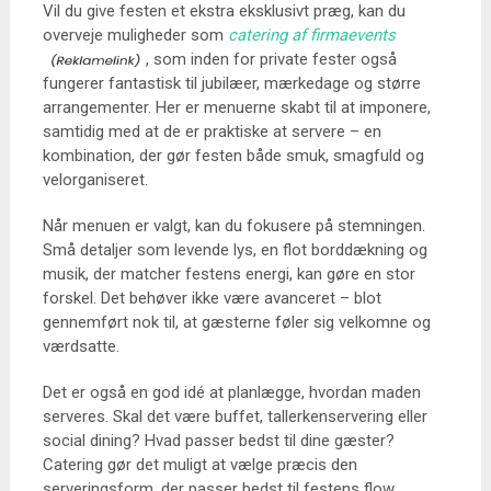
Vil du give festen et ekstra eksklusivt præg, kan du
overveje muligheder som
catering af firmaevents
, som inden for private fester også
fungerer fantastisk til jubilæer, mærkedage og større
arrangementer. Her er menuerne skabt til at imponere,
samtidig med at de er praktiske at servere – en
kombination, der gør festen både smuk, smagfuld og
velorganiseret.
Når menuen er valgt, kan du fokusere på stemningen.
Små detaljer som levende lys, en flot borddækning og
musik, der matcher festens energi, kan gøre en stor
forskel. Det behøver ikke være avanceret – blot
gennemført nok til, at gæsterne føler sig velkomne og
værdsatte.
Det er også en god idé at planlægge, hvordan maden
serveres. Skal det være buffet, tallerkenservering eller
social dining? Hvad passer bedst til dine gæster?
Catering gør det muligt at vælge præcis den
serveringsform, der passer bedst til festens flow.