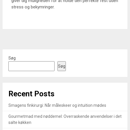
giver dig muligheden for at holde den perfekte fest uden
stress og bekymringer.
Søg
Søg
Recent Posts
Smagens finkirurgi: Når måleskeer og intuition mødes
Gourmetmad med nøddemel: Overraskende anvendelser i det
salte køkken